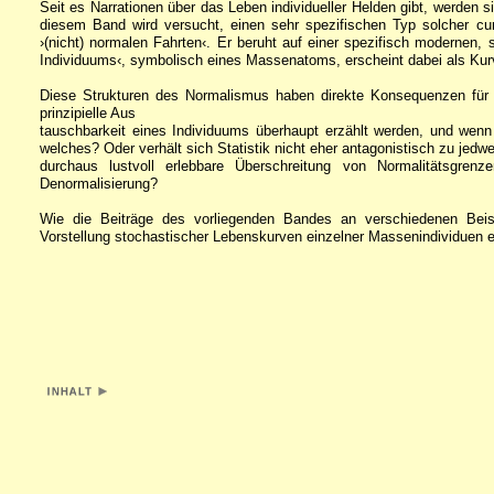
Seit es Narrationen über das Leben individueller Helden gibt, werden s
diesem Band wird versucht, einen sehr spezifischen Typ solcher curri
›(nicht) normalen Fahrten‹. Er beruht auf einer spezifisch modernen,
Individuums‹, symbolisch eines Massenatoms, erscheint dabei als Kurv
Diese Strukturen des Normalismus haben direkte Konsequenzen für di
prinzipielle Aus
tauschbarkeit eines Individuums überhaupt erzählt werden, und wen
welches? Oder verhält sich Statistik nicht eher antagonistisch zu jedw
durchaus lustvoll erlebbare Überschreitung von Normalitätsgre
Denormalisierung?
Wie die Beiträge des vorliegenden Bandes an verschiedenen Beispi
Vorstellung stochastischer Lebenskurven einzelner Massenindividuen e